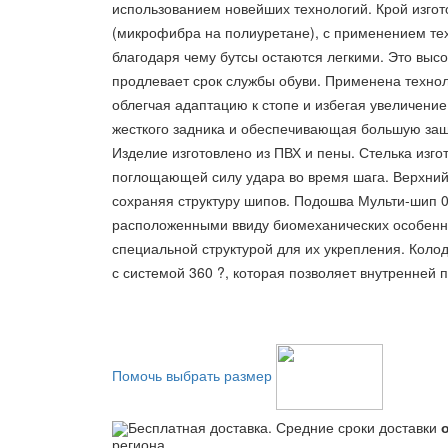
использованием новейших технологий. Крой изгот
(микрофибра на полиуретане), с применением т
благодаря чему бутсы остаются легкими. Это выс
продлевает срок службы обуви. Применена техно
облегчая адаптацию к стопе и избегая увеличен
жесткого задника и обеспечивающая большую защ
Изделие изготовлено из ПВХ и пены. Стелька изг
поглощающей силу удара во время шага. Верхний
сохраняя структуру шипов. Подошва Мульти-шип 
расположенными ввиду биомеханических особеннос
специальной структурой для их укрепления. Коло
с системой 360 ?, которая позволяет внутренней 
Помочь выбрать размер
Бесплатная доставка. Средние сроки доставки
региона.