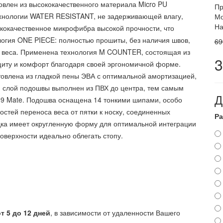
овлен из высококачественного материала Micro PU
Пр
ехнологии WATER RESISTANT, не задерживающей влагу,
Мо
На
ококачественное микрофибра высокой прочности, что
логия ONE PIECE: полностью прошиты, без наличия швов,
69
ие веса. Применена технология M COUNTER, состоящая из
3
иту и комфорт благодаря своей эргономичной форме.
отовлена из гладкой пены ЭВА с оптимальной амортизацией,
 слой подошвы выполнен из ПВХ до центра, тем самым
Д
09 Mate. Подошва оснащена 14 тонкими шипами, особо
тей переноса веса от пятки к носку, соединенных
Ра
дка имеет округленную форму для оптимальной интеграции
поверхности идеально облегать стопу.
от 5 до 12 дней
, в зависимости от удаленности Вашего