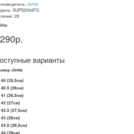
оизводитель:
Joma
дель: SUPS2304FG
личие: 28
90р.
290р.
оступные варианты
змер Joma
40 (25,5см)
40.5 (26см)
41 (26,5см)
42 (27см)
42.5 (27,5см)
43 (28см)
43.5 (28,5см)
44 (29см)