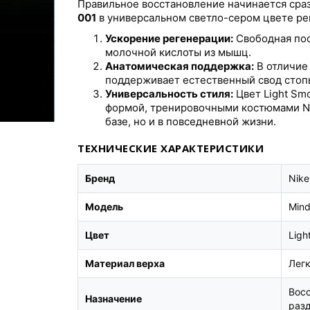
Правильное восстановление начинается сраз
001
в универсальном светло-сером цвете ре
Ускорение регенерации:
Свободная пос
молочной кислоты из мышц.
Анатомическая поддержка:
В отличие
поддерживает естественный свод стоп
Универсальность стиля:
Цвет Light Sm
формой, тренировочными костюмами Nike
базе, но и в повседневной жизни.
ТЕХНИЧЕСКИЕ ХАРАКТЕРИСТИКИ
Бренд
Nike
Модель
Mind
Цвет
Ligh
Материал верха
Легк
Восс
Назначение
раз