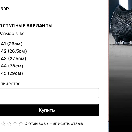
90Р.
ОСТУПНЫЕ ВАРИАНТЫ
Размер Nike
41 (26см）
42 (26.5см）
43 (27.5см）
44 (28см）
45 (29см）
оличество
Купить
0 отзывов
/
Написать отзыв