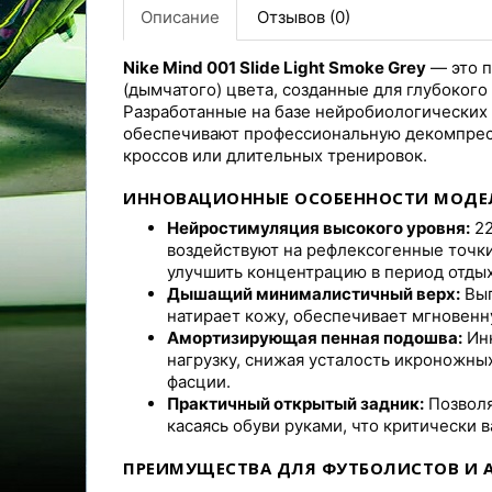
Описание
Отзывов (0)
Nike Mind 001 Slide Light Smoke Grey
— это п
(дымчатого) цвета, созданные для глубокого
Разработанные на базе нейробиологических 
обеспечивают профессиональную декомпрес
кроссов или длительных тренировок.
ИННОВАЦИОННЫЕ ОСОБЕННОСТИ МОДЕЛИ
Нейростимуляция высокого уровня:
22
воздействуют на рефлексогенные точки
улучшить концентрацию в период отдых
Дышащий минималистичный верх:
Вып
натирает кожу, обеспечивает мгновенн
Амортизирующая пенная подошва:
Инн
нагрузку, снижая усталость икроножн
фасции.
Практичный открытый задник:
Позволя
касаясь обуви руками, что критически 
ПРЕИМУЩЕСТВА ДЛЯ ФУТБОЛИСТОВ И 