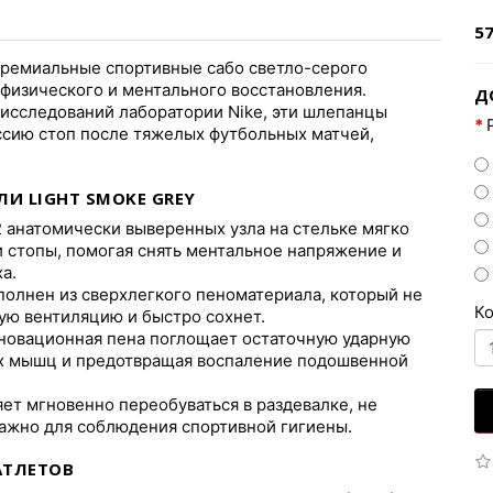
57
ремиальные спортивные сабо светло-серого
 физического и ментального восстановления.
Д
исследований лаборатории Nike, эти шлепанцы
сию стоп после тяжелых футбольных матчей,
 LIGHT SMOKE GREY
 анатомически выверенных узла на стельке мягко
 стопы, помогая снять ментальное напряжение и
а.
олнен из сверхлегкого пеноматериала, который не
К
ую вентиляцию и быстро сохнет.
овационная пена поглощает остаточную ударную
ых мышц и предотвращая воспаление подошвенной
ет мгновенно переобуваться в раздевалке, не
важно для соблюдения спортивной гигиены.
АТЛЕТОВ