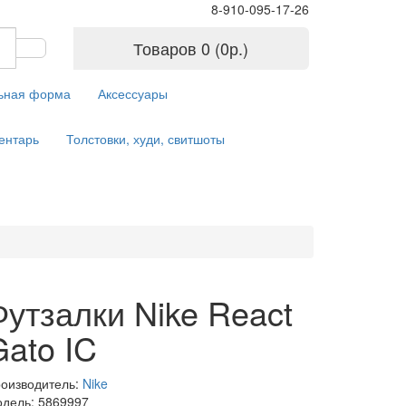
8-910-095-17-26
Товаров 0 (0р.)
ьная форма
Аксессуары
ентарь
Толстовки, худи, свитшоты
Футзалки Nike React
Gato IC
оизводитель:
Nike
дель: 5869997