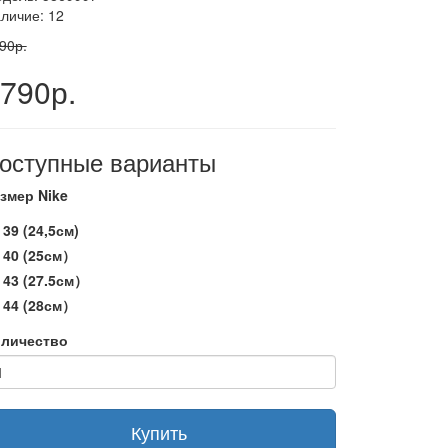
личие: 12
90р.
790р.
оступные варианты
змер Nike
39 (24,5см)
40 (25см）
43 (27.5см）
44 (28см）
личество
Купить