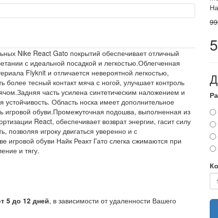
На
99
5
ьных Nike React Gato покрытий обеспечивает отличный
етании с идеальной посадкой и легкостью.Облегченная
ериала Flyknit и отличается невероятной легкостью,
Д
ь более тесный контакт мяча с ногой, улучшает контроль
мячом.Задняя часть усилена синтетическим наложением и
Ра
я устойчивость. Область носка имеет дополнительное
ь игровой обуви.Промежуточная подошва, выполненная из
ртизации React, обеспечивает возврат энергии, гасит силу
ь, позволяя игроку двигаться уверенно и с
е игровой обуви Найк Реакт Гато слегка сжимаются при
ение и тягу.
Ко
от 5 до 12 дней
, в зависимости от удаленности Вашего