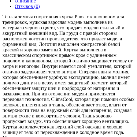
Описание
Отзывов (0)
Теплая зимняя спортивная куртка Puma с капюшоном для
тренировок, мужская взрослая модель выполнена из
материала черного цвета, что придает модели стильный и
аккуратный внешний вид. На груди с правой стороны
расположен логотип производителя, что придает модели
фирменный вид. Логотип выполнен контрастной белой
краской и хорошо заметный. Куртка выполнена в
классическом спортивном прямом крое с удлиненным
подолом и капюшоном, который отлично защищает голову от
ветра и непогоды. Внутри имеется слой утеплителя, который
отлично задерживает тепло внутри. Спереди вшита молния,
которая обеспечивает удобную эксплуатацию, молния имеет
полную длину и в верху имеет защитный элемент, который
обеспечивает защиту шеи и подбородка от натирания и
раздражения. При изготовлении модели применяется
передовая технология, ClimaCool, которая при помощи особых
волокон, вплетенных в ткань, обеспечивает отвод влаги от
поверхности тела на наружный слой для испарения, создавая
внутри сухие и комфортные условия. Ткань хорошо
пропускает воздух, что обеспечивает хорошую вентиляцию.
Куртка используется как верхний слой одежды и хорошо
защищает тело от переохлаждения в холодное время года.