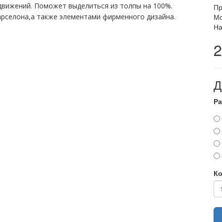
 движений. Поможет выделиться из толпы на 100%.
Пр
рселона,а также элементами фирменного дизайна.
Мо
На
2
Д
Ра
Ко