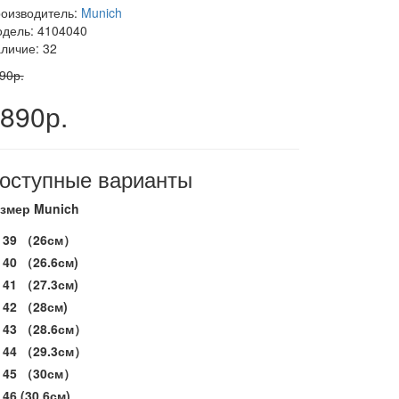
оизводитель:
Munich
дель: 4104040
личие: 32
90р.
890р.
оступные варианты
змер Munich
39 （26см）
40 （26.6см)
41 （27.3см)
42 （28см)
43 （28.6см）
44 （29.3см）
45 （30см）
46 (30,6см)