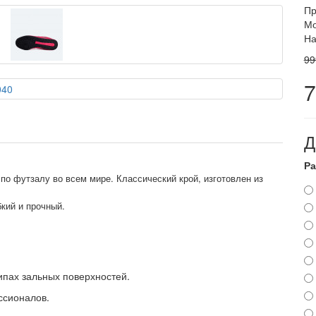
Пр
Мо
На
99
7
Д
Ра
о футзалу во всем мире. Классический крой, изготовлен из
кий и прочный.
ипах зальных поверхностей.
ссионалов.