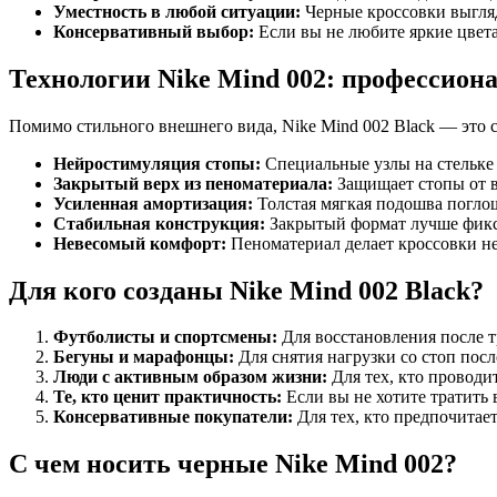
Уместность в любой ситуации:
Черные кроссовки выглядя
Консервативный выбор:
Если вы не любите яркие цвет
Технологии Nike Mind 002: профессион
Помимо стильного внешнего вида, Nike Mind 002 Black — это 
Нейростимуляция стопы:
Специальные узлы на стельке 
Закрытый верх из пеноматериала:
Защищает стопы от в
Усиленная амортизация:
Толстая мягкая подошва поглощ
Стабильная конструкция:
Закрытый формат лучше фикси
Невесомый комфорт:
Пеноматериал делает кроссовки не
Для кого созданы Nike Mind 002 Black?
Футболисты и спортсмены:
Для восстановления после т
Бегуны и марафонцы:
Для снятия нагрузки со стоп пос
Люди с активным образом жизни:
Для тех, кто проводи
Те, кто ценит практичность:
Если вы не хотите тратить 
Консервативные покупатели:
Для тех, кто предпочитае
С чем носить черные Nike Mind 002?