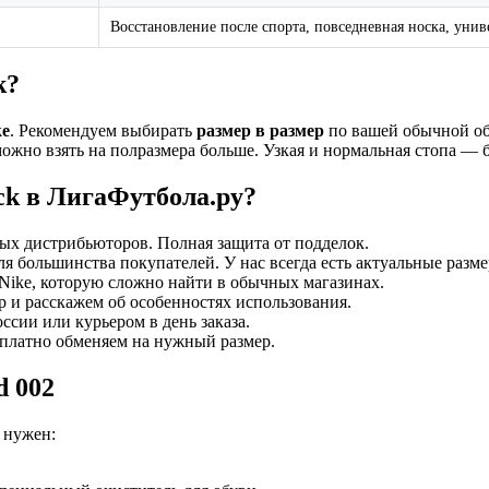
Восстановление после спорта, повседневная носка, уни
k?
ke
. Рекомендуем выбирать
размер в размер
по вашей обычной об
ожно взять на полразмера больше. Узкая и нормальная стопа — б
ck в ЛигаФутбола.ру?
х дистрибьюторов. Полная защита от подделок.
 большинства покупателей. У нас всегда есть актуальные разме
 Nike, которую сложно найти в обычных магазинах.
 и расскажем об особенностях использования.
сии или курьером в день заказа.
платно обменяем на нужный размер.
d 002
 нужен: