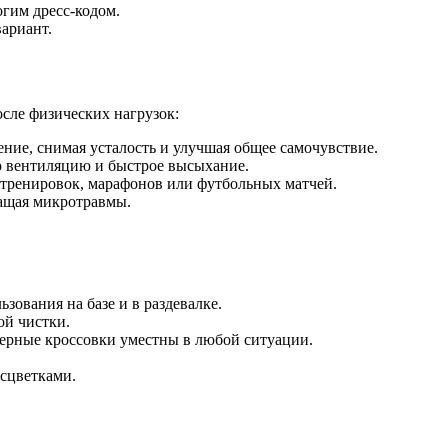
огим дресс-кодом.
ариант.
сле физических нагрузок:
ние, снимая усталость и улучшая общее самочувствие.
ю вентиляцию и быстрое высыхание.
 тренировок, марафонов или футбольных матчей.
ращая микротравмы.
зования на базе и в раздевалке.
ой чистки.
Черные кроссовки уместны в любой ситуации.
асцветками.