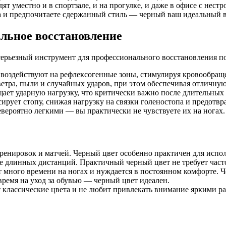
т уместно и в спортзале, и на прогулке, и даже в офисе с нестр
а и предпочитаете сдержанный стиль — черный ваш идеальный в
альное восстановление
серьезный инструмент для профессионального восстановления по
воздействуют на рефлексогенные зоны, стимулируя кровообраще
етра, пыли и случайных ударов, при этом обеспечивая отличну
ает ударную нагрузку, что критически важно после длительных
рует стопу, снижая нагрузку на связки голеностопа и предотв
вероятно легкими — вы практически не чувствуете их на ногах.
ренировок и матчей. Черный цвет особенно практичен для исполь
ле длинных дистанций. Практичный черный цвет не требует част
т много времени на ногах и нуждается в постоянном комфорте. 
время на уход за обувью — черный цвет идеален.
т классические цвета и не любит привлекать внимание яркими р