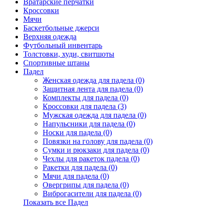
Вратарские перчатки
Кроссовки
Мячи
Баскетбольные джерси
Верхняя одежда
Футбольный инвентарь
Толстовки, худи, свитшоты
Спортивные штаны
Падел
Женская одежда для падела (0)
Защитная лента для падела (0)
Комплекты для падела (0)
Кроссовки для падела (3)
Мужская одежда для падела (0)
Напульсники для падела (0)
Носки для падела (0)
Повязки на голову для падела (0)
Сумки и рюкзаки для падела (0)
Чехлы для ракеток падела (0)
Ракетки для падела (0)
Мячи для падела (0)
Овергрипы для падела (0)
Виброгасители для падела (0)
Показать все Падел