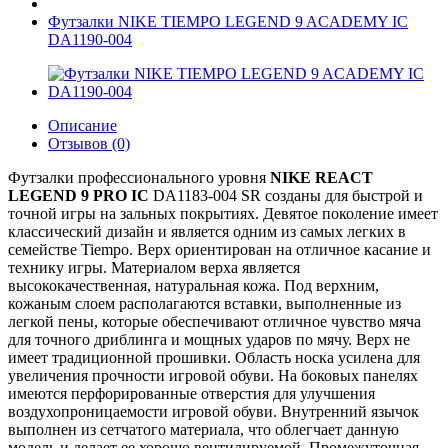
Футзалки NIKE TIEMPO LEGEND 9 ACADEMY IC
DA1190-004
Описание
Отзывов (0)
Футзалки профессионального уровня
NIKE REACT
LEGEND 9 PRO IC
DA1183-004 SR созданы для быстрой и
точной игры на зальных покрытиях. Девятое поколение имеет
классический дизайн и является одним из самых легких в
семействе Tiempo. Верх ориентирован на отличное касание и
технику игры. Материалом верха является
высококачественная, натуральная кожа. Под верхним,
кожаным слоем располагаются вставки, выполненные из
легкой пены, которые обеспечивают отличное чувство мяча
для точного дриблинга и мощных ударов по мячу. Верх не
имеет традиционной прошивки. Область носка усилена для
увеличения прочности игровой обуви. На боковых панелях
имеются перфорированные отверстия для улучшения
воздухопроницаемости игровой обуви. Внутренний язычок
выполнен из сетчатого материала, что облегчает данную
модель и делает ее хорошо вентилируемой. Промежуточная